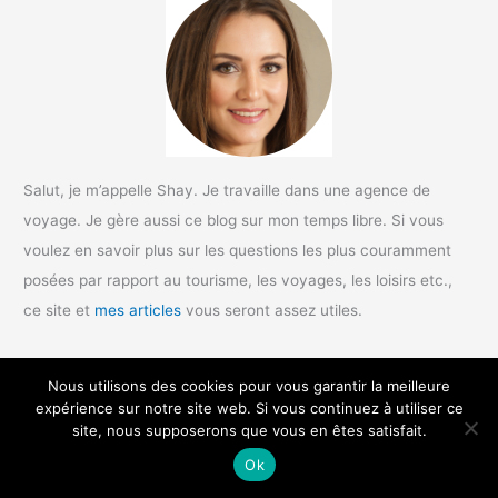
Salut, je m’appelle Shay. Je travaille dans une agence de
voyage. Je gère aussi ce blog sur mon temps libre. Si vous
voulez en savoir plus sur les questions les plus couramment
posées par rapport au tourisme, les voyages, les loisirs etc.,
ce site et
mes articles
vous seront assez utiles.
Nous utilisons des cookies pour vous garantir la meilleure
Copyright © 2026 Le tourisme régional |
Mentions légales
|
Contact
expérience sur notre site web. Si vous continuez à utiliser ce
site, nous supposerons que vous en êtes satisfait.
Ok