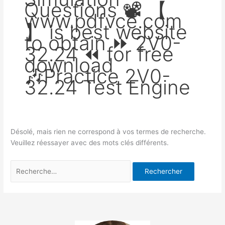
Questions 📽 【
www.pdfvce.com
】 is best website
to obtain ⏩ 2V0-
32.24 ⏪ for free
download
🎶Practice 2V0-
32.24 Test Engine
Désolé, mais rien ne correspond à vos termes de recherche.
Veuillez réessayer avec des mots clés différents.
Rechercher :