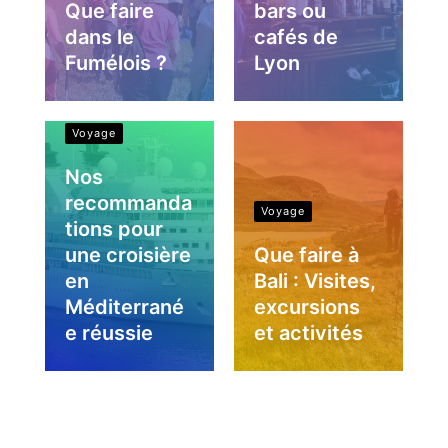
Que faire
bars ou
dans le
cafés de
Fumélois ?
Lyon
Voyage
Nos
recommanda
Voyage
tions pour
une croisière
Que faire à
en
Bali : Visites,
Méditerrané
excursions
e réussie
et activités
Loisirs
Voyage