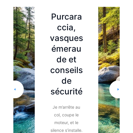
Que se
Loisirs
passe-t-
Purcara
il
Comme
ccia,
lorsque
nt
vasques
vous
mettre
émerau
entrepre
en place
de et
nez un
un
conseils
voyage
escape
de
spirituel
game ?
sécurité
?
L’escape game
Je m’arrête au
constitue un loisir
Lorsque nous
col, coupe le
sain et adapté à
entendons parler
moteur, et le
tous. Il est une
de personnes en
silence s’installe.