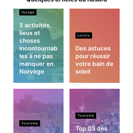
Voyage
5 activités,
lieux et
Loisirs
choses
incontournab
Des astuces
les à ne pas
pour réussir
manquer en
votre bain de
Norvège
soleil
Tourisme
Tourisme
Top 03 des