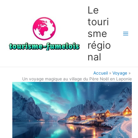
Aller
Le
au
contenu
touri
sme
régio
nal
Accueil
Voyage
Un voyage magique au village du Père Noël en Laponie