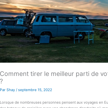
Comment tirer le meilleur parti de v
?
Par
Shay
/
septembre 15, 2022
Lorsque de nombreuses personnes pensent aux voyages en Europ