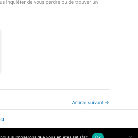
ous inquiéter de vous perdre ou de trouver un
Article suivant
→
ct
e, nous supposerons que vous en êtes satisfait.
Ok