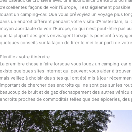
des bateaux de croisière avec une abondance d’endroits où mang
d’excellentes façons de voir l’Europe, il est également possibl
louant un camping-car. Que vous prévoyiez un voyage plus lon
dans un endroit différent pendant votre visite d’Amsterdam, la 
moyen abordable de voir l’Europe, ce qui n’est peut-être pas a
que la plupart des gens envisagent lorsqu’ils pensent à voyag
quelques conseils sur la façon de tirer le meilleur parti de vot
Planifiez votre itinéraire
La première chose à faire lorsque vous louez un camping-car en E
existe quelques sites Internet qui peuvent vous aider à trouver 
mais veillez à choisir des sites qui ont été mis à jour récemme
important de chercher des endroits qui ne sont pas sur les rou
beaucoup de bruit et de gaz d’échappement des autres véhicu
endroits proches de commodités telles que des épiceries, des 