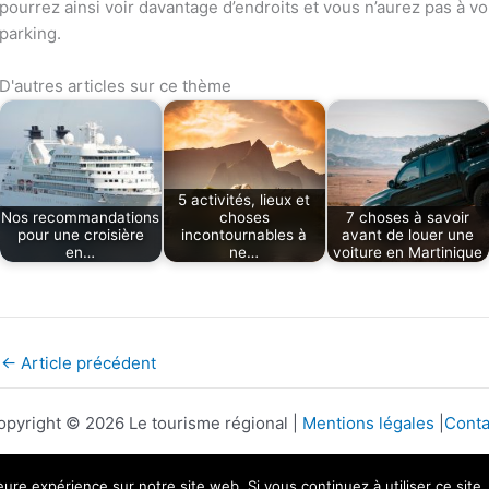
pourrez ainsi voir davantage d’endroits et vous n’aurez pas à v
parking.
D'autres articles sur ce thème
5 activités, lieux et
Nos recommandations
choses
7 choses à savoir
pour une croisière
incontournables à
avant de louer une
en…
ne…
voiture en Martinique
←
Article précédent
opyright © 2026 Le tourisme régional |
Mentions légales
|
Conta
leure expérience sur notre site web. Si vous continuez à utiliser ce sit