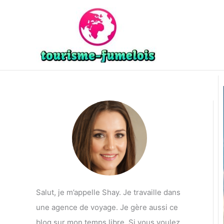
Aller
au
contenu
Salut, je m’appelle Shay. Je travaille dans
une agence de voyage. Je gère aussi ce
blog sur mon temps libre. Si vous voulez