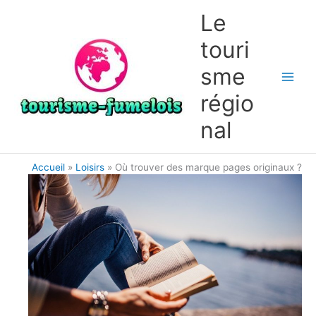
Aller
Le
au
contenu
touri
sme
régio
nal
Accueil
Loisirs
Où trouver des marque pages originaux ?